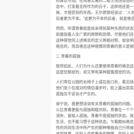
的真正可怕。在简易公寓的二楼上恍恍惚惚的
怠
态中，打发着无所作为的日子，这样他还是一
候，才感受到的东西。王尔德曾经说过：“人
后者更为不幸。”这更为不幸的后者，就是倦
然而，所谓青春就是尚未得到某种东西的状态
前展现着人生广袤的原野和恐惧，尽管他们还
这种感觉同上述倦怠的定义两相对照，就会明
倦怠的，而且倦怠这种感情同青春的意义是相
二 青春的孤独
既然如此，人们为什么还要使用青春的倦怠这
这是忧郁症的，却又带有某种甜蜜感觉的词。
人们常在公园的长椅子上或在街口处，看见挂
他们至少在成对的情侣漫步时，脸上露出奕奕
孤独互不妥协才产生的。
毋宁说，我更想谈谈有关青春的孤独的问题。
么比青春更能与孤独和睦共处。青春在一个个
消失，复陷入孤独。青春不是孤独的状态。就
生活，也不能习惯于这种状态。乍看酷似倦怠
性的共同生活中所产生的那种唯独自己行将被
共同体里，比别人会有更多的憧憬。年轻人对