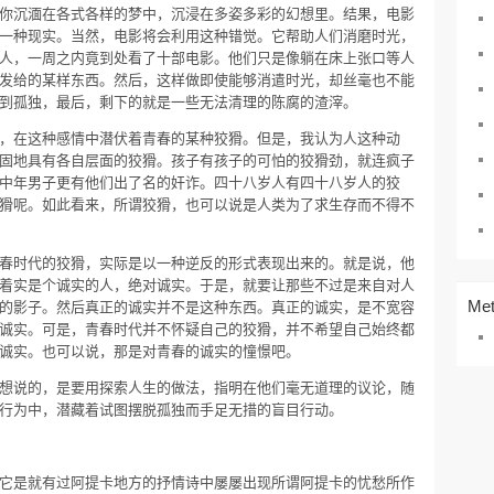
你沉湎在各式各样的梦中，沉浸在多姿多彩的幻想里。结果，电影
一种现实。当然，电影将会利用这种错觉。它帮助人们消磨时光，
人，一周之内竟到处看了十部电影。他们只是像躺在床上张口等人
发给的某样东西。然后，这样做即使能够消遣时光，却丝毫也不能
到孤独，最后，剩下的就是一些无法清理的陈腐的渣滓。
，在这种感情中潜伏着青春的某种狡猾。但是，我认为人这种动
固地具有各自层面的狡猾。孩子有孩子的可怕的狡猾劲，就连疯子
中年男子更有他们出了名的奸诈。四十八岁人有四十八岁人的狡
猾呢。如此看来，所谓狡猾，也可以说是人类为了求生存而不得不
春时代的狡猾，实际是以一种逆反的形式表现出来的。就是说，他
着实是个诚实的人，绝对诚实。于是，就要让那些不过是来自对人
Me
的影子。然后真正的诚实并不是这种东西。真正的诚实，是不宽容
诚实。可是，青春时代并不怀疑自己的狡猾，并不希望自己始终都
诚实。也可以说，那是对青春的诚实的憧憬吧。
想说的，是要用探索人生的做法，指明在他们毫无道理的议论，随
行为中，潜藏着试图摆脱孤独而手足无措的盲目行动。
它是就有过阿提卡地方的抒情诗中屡屡出现所谓阿提卡的忧愁所作