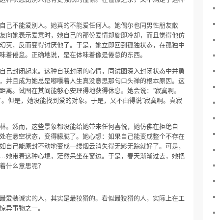
自己不能爱别人。她真的不能爱任何人。她偶尔也同男性朋友散
友向她表示爱意时，她自己的那份爱情却旋即冷却，而且觉得他仿
幻灭，反而变得讨厌他了。于是，她立即回到孤独状态，在孤独中
味着倦怠。正确地说，是在体味着像是倦怠的东西。
自己封闭起来。这种自我封闭的心情，同试图深入封闭状态中并勇
，并且成为她总是嘟囔着人生真没意思那句口头禅的根本原因。这
距离。试图在其间能够心安理得地获得休息。她会说：“寂寞啊。
了。但是，她没能找到爱的对象。于是，又不由得说“寂寞啊。真寂
林。然而，这些景象都没能给她带来任何喜悦，她仿佛在拒绝自
处在悬空状态，变得朦胧了。她心想：如果自己能变成整个不存在
如自己能原封不动地变成一缕烟云消失得无影无踪就好了。可是，
…她带着这种心境，茫然呆坐在窗边。于是，春天渐渐过去，她把
着什么意思呢？
最爱装诚实的人，其实是最狡猾的。看似最狡猾的人，实际上在工
惊异事物之一。