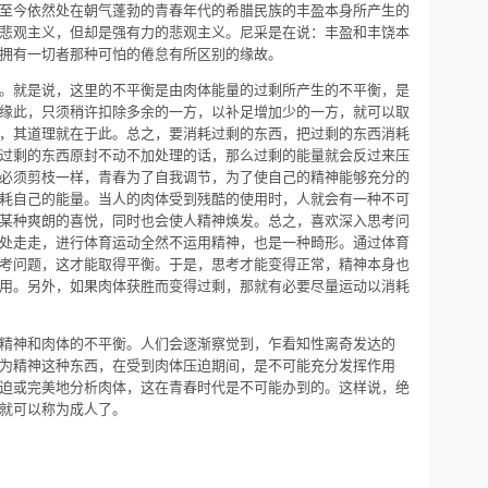
至今依然处在朝气蓬勃的青春年代的希腊民族的丰盈本身所产生的
悲观主义，但却是强有力的悲观主义。尼采是在说：丰盈和丰饶本
拥有一切者那种可怕的倦怠有所区别的缘故。
。就是说，这里的不平衡是由肉体能量的过剩所产生的不平衡，是
缘此，只须稍许扣除多余的一方，以补足增加少的一方，就可以取
，其道理就在于此。总之，要消耗过剩的东西，把过剩的东西消耗
过剩的东西原封不动不加处理的话，那么过剩的能量就会反过来压
必须剪枝一样，青春为了自我调节，为了使自己的精神能够充分的
耗自己的能量。当人的肉体受到残酷的使用时，人就会有一种不可
某种爽朗的喜悦，同时也会使人精神焕发。总之，喜欢深入思考问
处走走，进行体育运动全然不运用精神，也是一种畸形。通过体育
考问题，这才能取得平衡。于是，思考才能变得正常，精神本身也
用。另外，如果肉体获胜而变得过剩，那就有必要尽量运动以消耗
精神和肉体的不平衡。人们会逐渐察觉到，乍看知性离奇发达的
为精神这种东西，在受到肉体压迫期间，是不可能充分发挥作用
迫或完美地分析肉体，这在青春时代是不可能办到的。这样说，绝
就可以称为成人了。