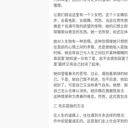
憧憬。
让我们假设这里有一个少女吧。这个少女确信
步，去看电影，去跳舞。然而，当这位男性朋
佛是个充满可恨的欲望的怪物，她的幻想立即
咀嚼类似倦怠的东西。她一无所获，却还在体
她对人生抱有一种恐惧。这种恐惧使她只想把
往直前的心情之间的矛盾，总是使她陷入孤独
时候，她会将自己与人生之间拉开某种模糊的
真寂寞”她知道一旦有了爱，就不会感到寂寞
寞”最终又将自己封闭了起来。
她仰望着春天的苍穹、白云，凝视着翠绿的树
己。于是，她自己既不前进，也不后退，宛如
就好了。可是自己又没有勇气自杀。她想：假
自己怎么也难以消失。她仿佛在施展隐身法…
这种情景称为青春的倦怠。然而，这究竟包含
三 充实孤独的方法
在人生的道路上，往往遇到许多这样的情况：
作中却是最诚实的。这是我们走上社会学到的