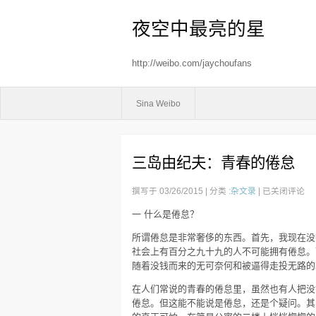
夜空中最亮的星
http://weibo.com/jaychoufans
Sina Weibo
三岛由纪夫：青春的倦怠
三
撰写于 03/26/2015 | 分类 :
杂文录
|
已关闭评论
岛
一 什么是倦怠？
由
纪
所谓倦怠是非常奢侈的东西。首先，我现在没
夫：
社会上有百分之九十九的人不可能拥有倦怠。
青
随着没钱而来的无可奈何和被逼得走投无路的
春
在人们常说的青春的倦怠里，虽然也有人把没
的
倦怠。但这能不能说是倦怠，还是个疑问。其
倦