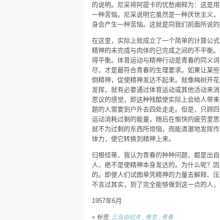
的说明。尼采将阿提卡的忧愁阐释为：这是用
一种苦恼。尼采说明它虽然是一种厌世主义，
身会产生一种苦恼。这就是同我们前面所说的
在这里，实际上就成立了一个简单的计算公式
精神的未完成与肉体的已完成之间的不平衡。
得平衡。体育运动与精神行动是青春的同义词
尽，才是最符合青春的生理要求。如果让某些
倒精神，促使精神发达不起来。就像梅树开花
发挥，就有必要通过体育运动或其他活动来消
思议的感觉，即这种残酷使实际上会给人带来
题的人需要到户外去四处走走。但是，只顾四
运动消耗过剩的能量，随后在愉快的疲劳里思
就不为过剩的东西所烦恼，而能清澈地发挥作
体力，使它转换到精神上来。
归根结蒂，我认为青春的种种问题，都是出自
人，绝不是使精神本身发达的。为什么呢？因
的。即使人们试图单凭精神的力量去解释、压
不言过其实，到了完全能够做到这一点的人，
1957年6月
» 标签:
三岛由纪夫
,
倦怠
,
青春