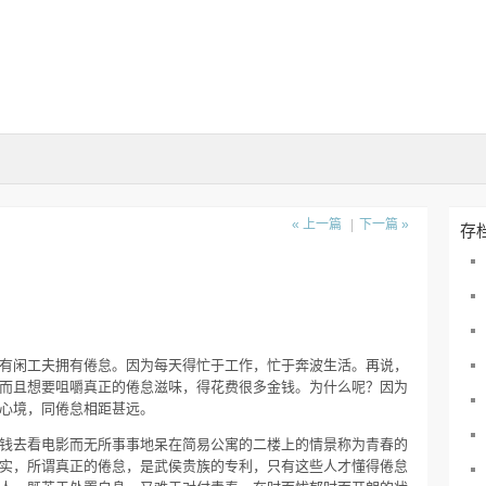
« 上一篇
|
下一篇 »
存
有闲工夫拥有倦怠。因为每天得忙于工作，忙于奔波生活。再说，
而且想要咀嚼真正的倦怠滋味，得花费很多金钱。为什么呢？因为
心境，同倦怠相距甚远。
钱去看电影而无所事事地呆在简易公寓的二楼上的情景称为青春的
实，所谓真正的倦怠，是武侯贵族的专利，只有这些人才懂得倦怠