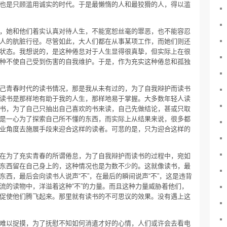
也是只顾滥用诚实的时代。于是最懒惰的人和最狡猾的人，得以滥
，她和他们着实认真对待人生，不能宽恕丝毫的罪恶，也不能容忍
人的肮脏行径。尽管如此，大人们都在从事某项工作，而她们则还
状态。我想说的，是这种倦怠对于人生显得很真挚，但实际上在很
种不使自己受到伤害的自我维护。于是，作为充实这种倦怠和孤独
己青春时代的读书情况，那是我从未有过的，为了自我辩护而读书
读书是那样地有助于我的人生，那样地易于掌握。大多数年轻人读
书，为了自己只抽出自己喜欢的书来读，自己先做结论，甚或只取
是一心为了探索自己所不懂的东西，而实际上从结果来说，很多都
业角度去施展手段来迎合这样的读者。可悲的是，只为迎合这样的
在为了充实青春的所谓倦怠，为了自我辩护而读书的过程中，宛如
东西留在自己身上的，这种情况也是为数不少的。这就像读书，最
西，最后会向读书人说声“不”，在最后的瞬间说声“不”，这是违背
流的读物中，洋溢着这种“不”的力量。而且这种力量威胁着他们，
促使他们腾飞起来。那里就有读书的不可思议的效果。没有遇上这
难以捉摸，为了抚慰不知如何消遣才好的心情，人们或许会去看电