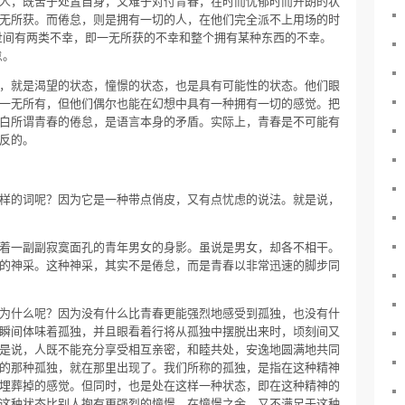
人，既苦于处置自身，又难于对付青春，在时而忧郁时而开朗的状
无所获。而倦怠，则是拥有一切的人，在他们完全派不上用场的时
世间有两类不幸，即一无所获的不幸和整个拥有某种东西的不幸。
怠。
，就是渴望的状态，憧憬的状态，也是具有可能性的状态。他们眼
一无所有，但他们偶尔也能在幻想中具有一种拥有一切的感觉。把
白所谓青春的倦怠，是语言本身的矛盾。实际上，青春是不可能有
反的。
样的词呢？因为它是一种带点俏皮，又有点忧虑的说法。就是说，
着一副副寂寞面孔的青年男女的身影。虽说是男女，却各不相干。
的神采。这种神采，其实不是倦怠，而是青春以非常迅速的脚步同
为什么呢？因为没有什么比青春更能强烈地感受到孤独，也没有什
瞬间体味着孤独，并且眼看着行将从孤独中摆脱出来时，顷刻间又
是说，人既不能充分享受相互亲密，和睦共处，安逸地圆满地共同
的那种孤独，就在那里出现了。我们所称的孤独，是指在这种精神
埋葬掉的感觉。但同时，也是处在这样一种状态，即在这种精神的
这种状态比别人抱有更强烈的憧憬。在憧憬之余，又不满足于这种