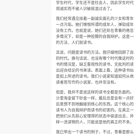
学生时代，学生还不是社会人，因此学生时代
用诚实而不被人识破就混过去了。
我们经常遇见挂着一副诚实面孔的少女和青年
一点污垢。她们憎恨所谓的成年人，弹劾成年
没有工作。也就是说，她们还处在青春的倦怠
多情况下，却是一种狡猾的自我辩护。这是一
的方法，人们就读书。
且说，问题是读书的方法。我仔细地回顾了自
的时代。换句话说，也没有哪个时代像这时的
书的情况是，缺乏客观性的读书，无批判的读
出迎合结论的书来读。表面上看，这种读书似
是如上所述的读书。我们小说家知道如何从商
读者而写作的小说家，也并非没有。
但是，我并不是说这样的读书全都是负面的。
沙里淘金留下砂金一样，最后总是会有一点好
后意想不到地触碰到核心的东西。这个核心的东
读书人为自我辩护而读书的初衷的。在真正一
把他们从先前心安理得的状态中驱逐出去，并
样一流读物的人，只能说是他的真正的不幸。
我已举出一个读书的例子，不过，青春是那么