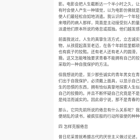
影。电影会把人生截断达一个半小时之久，让
有时会使人产生一种错觉，以为电影仿佛就是
使人们最轻松自如地消遣。我认识的一个年轻
来喂药的病人那样，简直是主动接受别人酌量
派遣他们原本所说的倦怠或孤独。他们越发感
前面我说过，人生的真挚生活方式，立志诚实
物，从孩提起直至老迈，在各个年龄层里都顽
也有疯子的狡黠。还有老人还有老人的圆滑，
猾。这又怎能唯独要求青春不能拥有自己的狡
采取的一种自我保护的方法。
但我想说的是，至少那些诚实的青年男女在青
们出于自我保护，必须戴上面具，以显示自己
生的恐惧的东西，拥有恰似真挚地探索人生似
自己的狡猾的。并且不断怀疑自己究竟是不是
是纯洁而诚实的。因此毋宁说，那不是青春的
那么，它同先前所说的倦怠有什么关系呢？我
便胡乱的读书，被疯狂般的行动所驱使的种种
四 怎样克服倦怠
昔日尼采曾就希腊古代的厌世主义做过论述，