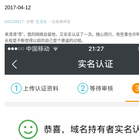
2017-04-12
2017-
04/12/2017
·
分类 :
生活志
·
·
已关闭评论
04-
12
来清清“草”，我的网络自留地，又实名认证了一次。随心而行，有些事也许
长就是不断觉得以前的自己是个傻逼的过程。