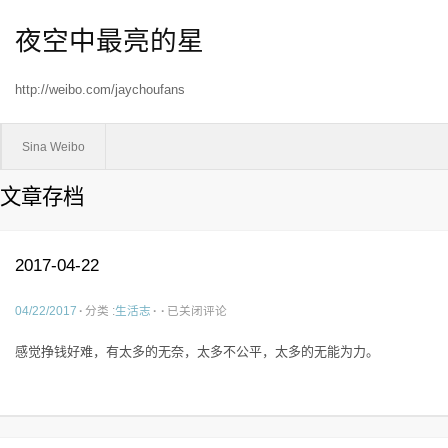
夜空中最亮的星
http://weibo.com/jaychoufans
Sina Weibo
文章存档
2017-04-22
2017-
04/22/2017
·
分类 :
生活志
·
·
已关闭评论
04-
22
感觉挣钱好难，有太多的无奈，太多不公平，太多的无能为力。