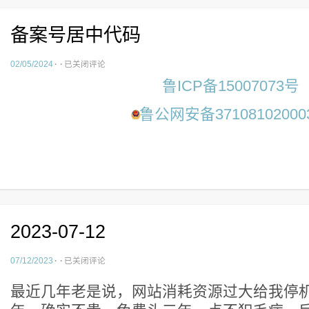
备案号居中代码
备
02/05/2024
·
·
已关闭评论
案
鲁ICP备15007073号
号
居
鲁公网安备37108102000
中
代
码
2023-07-12
2023-
07/12/2023
·
·
已关闭评论
07-
最近几年老是说，网站消耗资源过大给我停
12