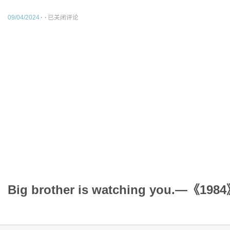
09/04/2024
·
·
已关闭评论
事件本身对我的影响远大于那些内容对我的
的无形的网，没有隐私可言；
某种角度说，大家也许都是在这份工作岗位
己；
有些累了；
羡慕能够不自觉之的人，当你亲身经历时，
不会忘记……
Big brother is watching you.—《198