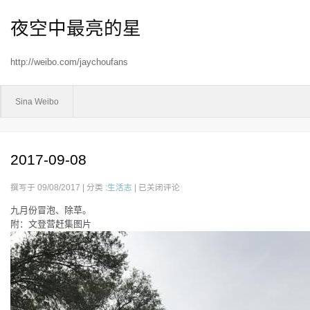
夜空中最亮的星
http://weibo.com/jaychoufans
Sina Weibo
2017-09-08
2017-
撰写于 09/08/2017 | 分类 :
生活志
|
已关闭评论
09-
九月份冒泡、除草。
08
附：文登营赶集图片