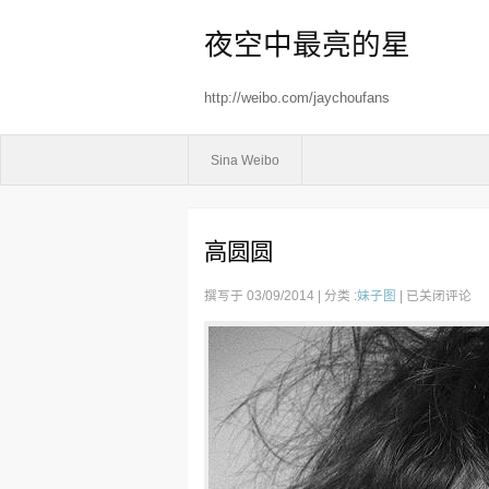
夜空中最亮的星
http://weibo.com/jaychoufans
Sina Weibo
高圆圆
高
撰写于 03/09/2014 | 分类 :
妹子图
|
已关闭评论
圆
圆