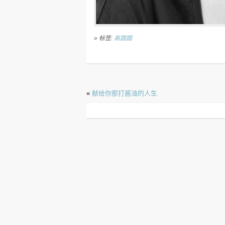
» 标签:
高圆圆
«
献给你那打酱油的人生